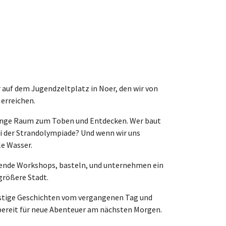
r auf dem Jugendzeltplatz in Noer, den wir von
 erreichen.
 Menge Raum zum Toben und Entdecken. Wer baut
ei der Strandolympiade? Und wenn wir uns
le Wasser.
nnende Workshops, basteln, und unternehmen ein
tgrößere Stadt.
stige Geschichten vom vergangenen Tag und
 bereit für neue Abenteuer am nächsten Morgen.