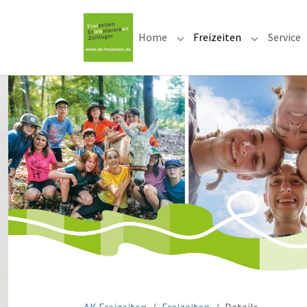
Home
Freizeiten
Service
Submenu for "Home"
Submenu for
Sie sind hier: