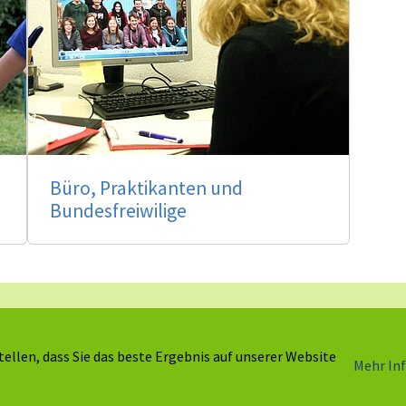
Büro, Praktikanten und
Bundesfreiwilige
Arbeitskreis ökologische Kinder- und
ellen, dass Sie das beste Ergebnis auf unserer Website
Mehr In
Jugendfreizeiten