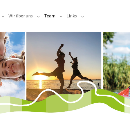
(current)
Wir über uns
Team
Links
 "Freizeiten"
Submenu for "Service"
Submenu for "Wir über uns"
Submenu for "Team"
Submenu for "Links"