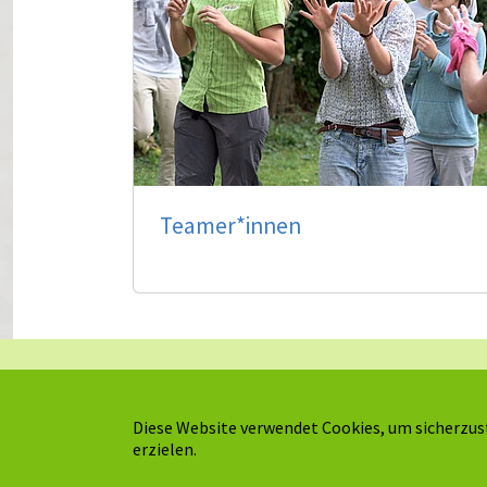
Teamer*innen
Kontakt
Downloads
Impressum
Häufige Fragen
Diese Website verwendet Cookies, um sicherzust
Datenschutz
Packliste
erzielen.
Reisebedingungen
Teamer*in werden