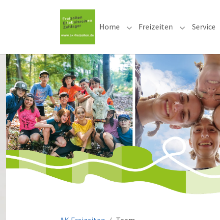
Home
Freizeiten
Service
Submenu for "Home"
Submenu for
Sie sind hier: