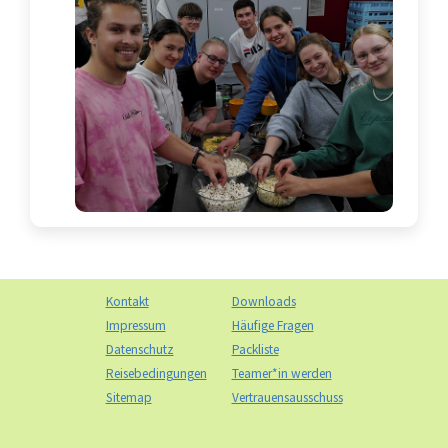
Kontakt
Downloads
Impressum
Häufige Fragen
Datenschutz
Packliste
Reisebedingungen
Teamer*in werden
Sitemap
Vertrauensausschuss