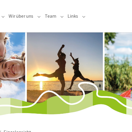
Wir über uns
Team
Links
 "Freizeiten"
Submenu for "Service"
Submenu for "Wir über uns"
Submenu for "Team"
Submenu for "Links"