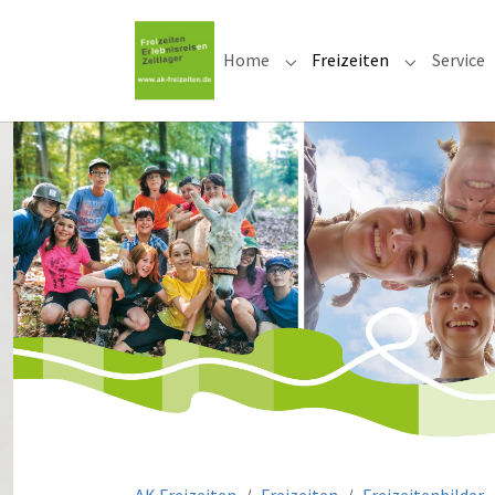
Home
Freizeiten
Service
Submenu for "Home"
Submenu for
Sie sind hier: